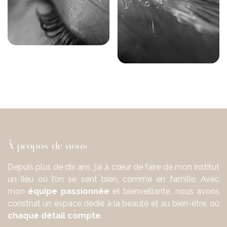
À propos de nous
Depuis plus de dix ans, j’ai à cœur de faire de mon institut
un lieu où l’on se sent bien, comme en famille. Avec
mon
équipe passionnée
et bienveillante, nous avons
construit un espace dédié à la beauté et au bien-être, où
chaque détail compte
.